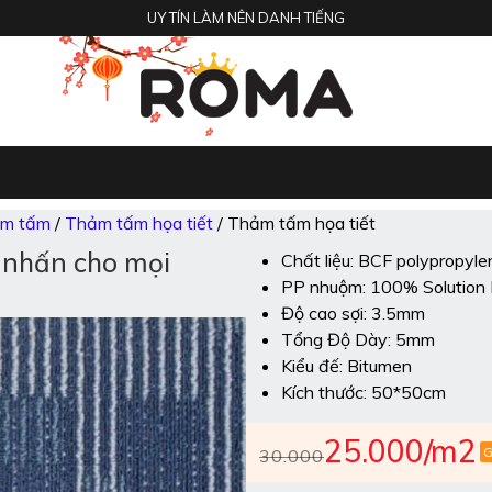
UY TÍN LÀM NÊN DANH TIẾNG
m tấm
/
Thảm tấm họa tiết
/ Thảm tấm họa tiết
 nhấn cho mọi
Chất liệu: BCF polypropyle
PP nhuộm: 100% Solution
Độ cao sợi: 3.5mm
Tổng Độ Dày: 5mm
Kiểu đế: Bitumen
Kích thước: 50*50cm
25.000
/m2
30.000