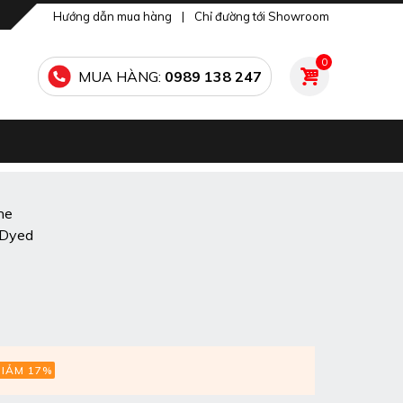
Hướng dẫn mua hàng
|
Chỉ đường tới Showroom
0
MUA HÀNG:
0989 138 247
ne
 Dyed
GIẢM 17%