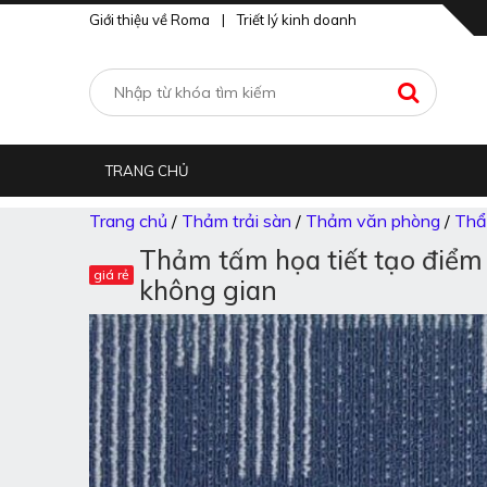
Giới thiệu về Roma
|
Triết lý kinh doanh
TRANG CHỦ
Trang chủ
/
Thảm trải sàn
/
Thảm văn phòng
/
Thẩ
Thảm tấm họa tiết tạo điểm
không gian