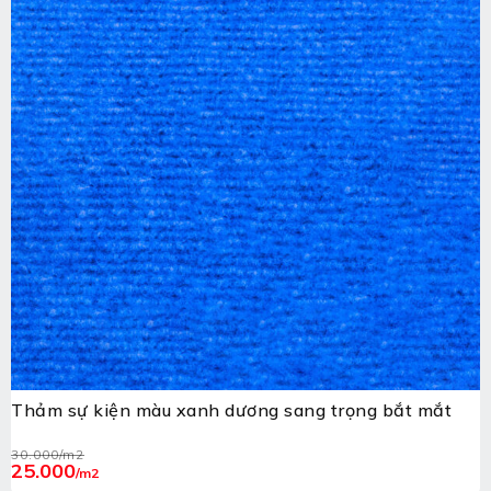
Thảm sự kiện màu xanh dương sang trọng bắt mắt
30.000
/m2
25.000
/m2