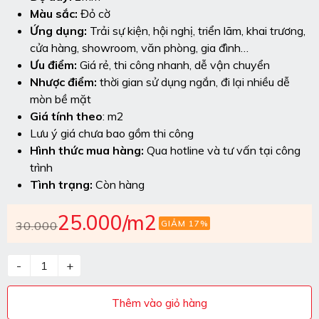
Màu sắc:
Đỏ cờ
Ứng dụng:
Trải sự kiện, hội nghị, triển lãm, khai trương,
cửa hàng, showroom, văn phòng, gia đình…
Ưu điểm:
Giá rẻ, thi công nhanh, dễ vận chuyển
Nhược điểm:
thời gian sử dụng ngắn, đi lại nhiều dễ
mòn bề mặt
Giá tính theo
: m2
Lưu ý giá chưa bao gồm thi công
Hình thức mua hàng:
Qua hotline và tư vấn tại công
trình
Tình trạng:
Còn hàng
25.000
/m2
GIẢM 17%
30.000
-
+
Thêm vào giỏ hàng