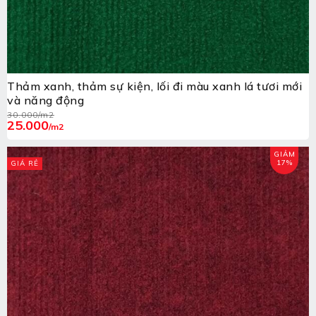
Thảm xanh, thảm sự kiện, lối đi màu xanh lá tươi mới
và năng động
30.000
/m2
25.000
/m2
GIẢM
17%
GIÁ RẺ