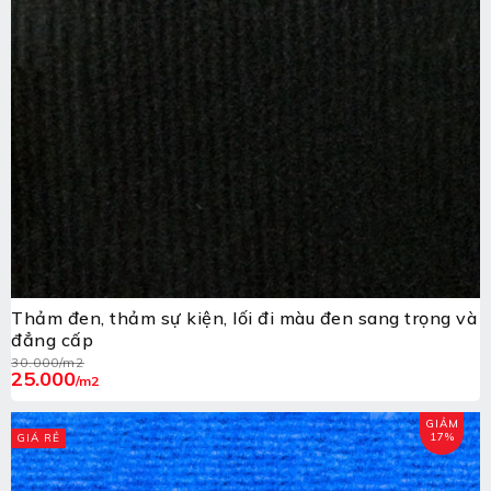
Thảm đen, thảm sự kiện, lối đi màu đen sang trọng và
đẳng cấp
30.000
/m2
25.000
/m2
GIẢM
17%
GIÁ RẺ