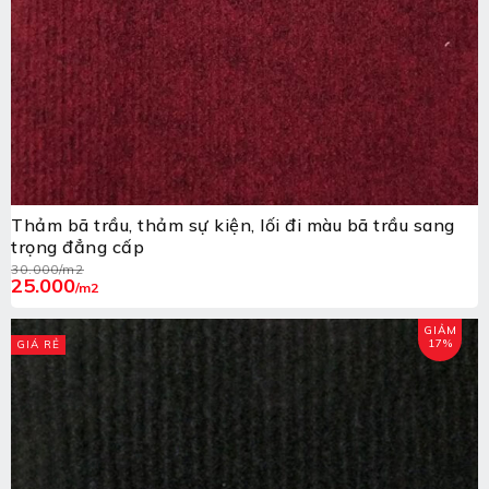
Thảm bã trầu, thảm sự kiện, lối đi màu bã trầu sang
trọng đẳng cấp
30.000
/m2
25.000
/m2
GIẢM
17%
GIÁ RẺ