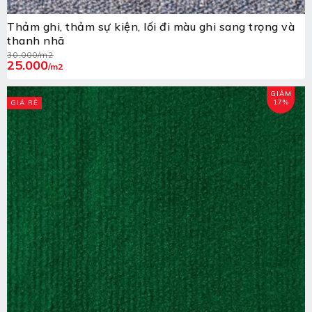
Thảm ghi, thảm sự kiện, lối đi màu ghi sang trọng và
thanh nhã
30.000
/m2
25.000
/m2
GIẢM
17%
GIÁ RẺ