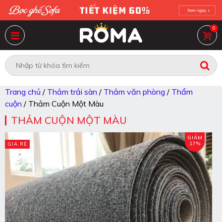
0
Trang chủ
/
Thảm trải sàn
/
Thảm văn phòng
/
Thẩm
cuộn
/ Thảm Cuộn Một Màu
THẢM CUỘN MỘT MÀU
GIẢM
17%
GIÁ RẺ