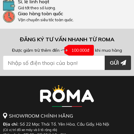
Sỉ, lẻ linh hoạt
Giá tốt theo số lượng.
Giao hàng toàn quốc
Vận chuyển siêu tốc toàn quốc.
ĐĂNG KÝ TƯ VẤN NHANH TỪ ROMA
Được giảm trừ thêm đến
100.000đ
khi mua hàng
GỬI
SHOWROOM CHÍNH HÃNG
Địa chỉ:
Số 22 Mạc Thái Tổ, Yên Hòa, Cầu Giấy, Hà Nội
(Có vị trí đỗ xe máy và ô tô rộng rãi)