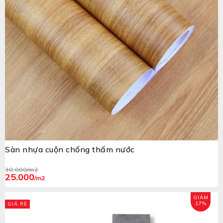
Sàn nhựa cuộn chống thấm nước
30.000
/m2
25.000
/m2
GIẢM
17%
GIÁ RẺ