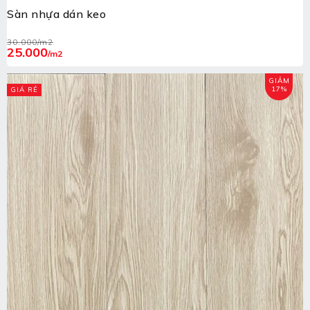
Sàn nhựa dán keo
30.000
/m2
25.000
/m2
GIẢM
17%
GIÁ RẺ