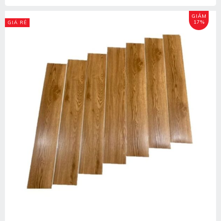
GIẢM
17%
GIÁ RẺ