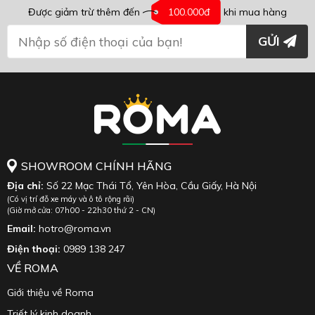
Được giảm trừ thêm đến
100.000đ
khi mua hàng
GỬI
SHOWROOM CHÍNH HÃNG
Địa chỉ:
Số 22 Mạc Thái Tổ, Yên Hòa, Cầu Giấy, Hà Nội
(Có vị trí đỗ xe máy và ô tô rộng rãi)
(Giờ mở cửa: 07h00 - 22h30 thứ 2 - CN)
Email:
hotro@roma.vn
Điện thoại:
0989 138 247
VỀ ROMA
Giới thiệu về Roma
Triết lý kinh doanh