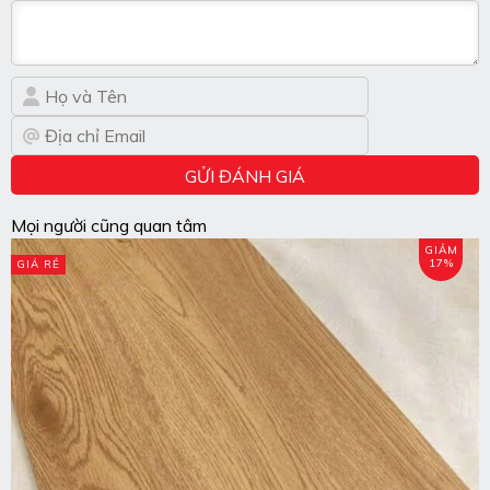
GỬI ĐÁNH GIÁ
Mọi người cũng quan tâm
GIẢM
17%
GIÁ RẺ