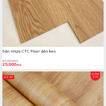
Sàn nhựa CTC Floor dán keo
30.000
/m2
25.000
/m2
GIẢM
17%
GIÁ RẺ